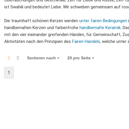
Überraschungen und Geschenke, Zeit für Liebe und Küsse, Zeit f
ist Swahili und bedeutet Liebe. Wir schweben gemeinsam auf rosa
Die traumhaft schönen Kerzen werden
unter fairen Bedingungen
handbemalten Kerzen und farbenfrohe
handbemalte Keramik
. Da
mit den vier ineinander greifenden Händen, für Gemeinschaft, Z
Aktivitäten nach den Prinzipien des
Fairen Handels
, welche unter
Sortieren nach
Sortieren nach
20 pro Seite
pro Seite
1