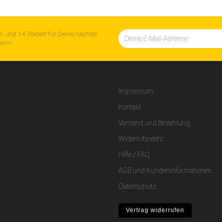
n und 5 € Rabatt für Deine nächste
hern!
Impressum
Kontakt
Versand und Bezahlung
Widerrufsrecht
Hilfe / FAQ
AGB und Kundeninformationen
Datenschutz
Vertrag widerrufen