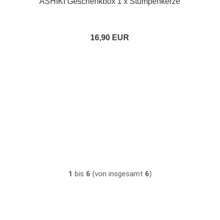
ASHIKI Geschenkbox 1 x Stumpenkerze
16,90 EUR
1
bis
6
(von insgesamt
6
)