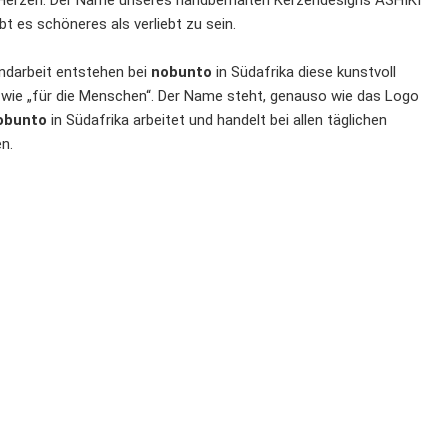
te Herzen. Der Name unseres handbemalten Kerzendesigns ASHIKI
 es schöneres als verliebt zu sein.
Handarbeit entstehen bei
nobunto
in Südafrika diese kunstvoll
 wie „für die Menschen“. Der Name steht, genauso wie das Logo
obunto
in Südafrika arbeitet und handelt bei allen täglichen
n.