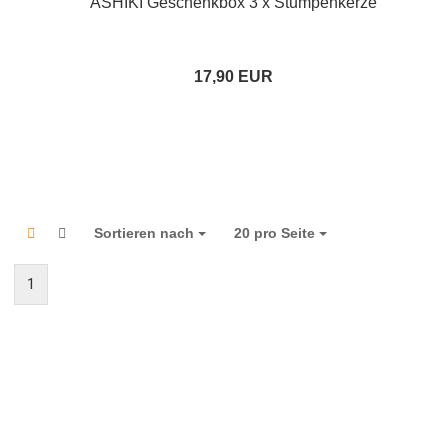
ASHIKI Geschenkbox 3 x Stumpenkerze
17,90 EUR
Sortieren nach
Sortieren nach
20 pro Seite
pro Seite
1