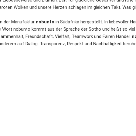
ür Liebesbeweise und Blumen, Zeit für glückliche Gesichter und ro
roten Wolken und unsere Herzen schlagen im gleichen Takt. Was gibt
in der Manufaktur
nobunto
in Südafrika hergestellt. In liebevoller 
s Wort nobunto kommt aus der Sprache der Sotho und heißt so viel
usammenhalt, Freundschaft, Vielfalt, Teamwork und Fairen Handel.
n
 anderem auf Dialog, Transparenz, Respekt und Nachhaltigkeit beruhe