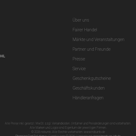
Über uns
Fairer Handel
Märkte und Veranstaltungen
Partner und Freunde
DHL
Presse
Service
Geschenkgutscheine
Geschäftskunden
Händleranfragen
Alle Preise inkl. gesetzl. MwSt. zzgl. Versandkosten. | Irrtümer und Preisänderungen sind vorbehalten.
Alle Marken und Logos sind Eigentum der jeweiligen Firmen.
© 2026 nobunto. Alle Rechte vorbehalten. www.nobunto.de