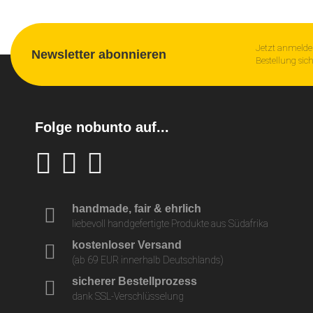
Jetzt anmelde
Newsletter abonnieren
Bestellung sic
Folge nobunto auf...
handmade, fair & ehrlich
liebevoll handgefertigte Produkte aus Südafrika
kostenloser Versand
(ab 69 EUR innerhalb Deutschlands)
sicherer Bestellprozess
dank SSL-Verschlüsselung