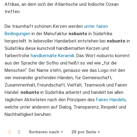
Afrikas, an dem sich der Atlantische und Indische Ozean
treffen.
Die traumhaft schönen Kerzen werden
unter fairen
Bedingungen
in der Manufaktur
nobunto
in Südafrika
hergestellt. In liebevoller Handarbeit entstehen bei
nobunto
in
Südafrika diese kunstvoll handbemalten Kerzen und
farbenfrohe
handbemalte Keramik
. Das Wort nobunto kommt
aus der Sprache der Sotho und heißt so viel wie „für die
Menschen“. Der Name steht, genauso wie das Logo mit den
vier ineinander greifenden Händen, für Gemeinschaft,
Zusammenhalt, Freundschaft, Vielfalt, Teamwork und Fairen
Handel.
nobunto
in Südafrika arbeitet und handelt bei allen
täglichen Aktivitäten nach den Prinzipien des
Fairen Handels
,
welche unter anderem auf Dialog, Transparenz, Respekt und
Nachhaltigkeit beruhen.
Sortieren nach
Sortieren nach
20 pro Seite
pro Seite