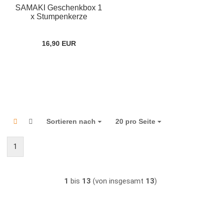
SAMAKI Geschenkbox 1
x Stumpenkerze
16,90 EUR
Sortieren nach
Sortieren nach
20 pro Seite
pro Seite
1
1
bis
13
(von insgesamt
13
)