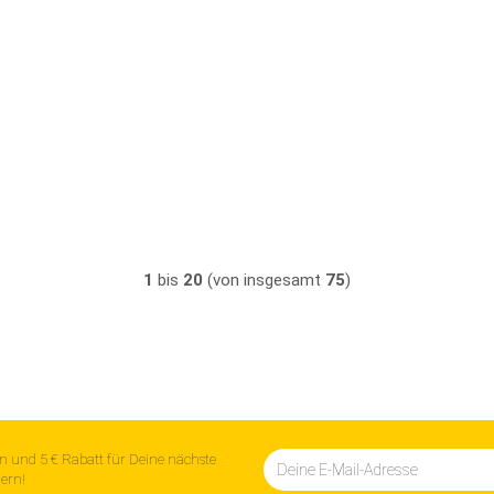
1
bis
20
(von insgesamt
75
)
n und 5 € Rabatt für Deine nächste
hern!