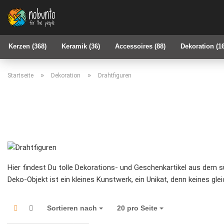
Kerzen (368)
Keramik (36)
Accessoires (88)
Dekoration (1
»
»
Startseite
Dekoration
Drahtfiguren
Hier findest Du tolle Dekorations- und Geschenkartikel aus dem sü
Deko-Objekt ist ein kleines Kunstwerk, ein Unikat, denn keines g
Sortieren nach
Sortieren nach
20 pro Seite
pro Seite