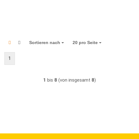
Sortieren nach
Sortieren nach
20 pro Seite
pro Seite
1
1
bis
8
(von insgesamt
8
)