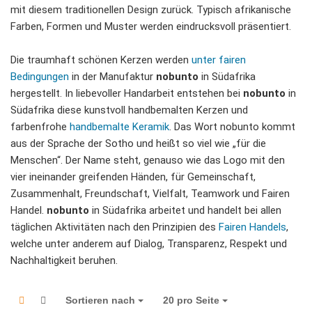
mit diesem traditionellen Design zurück. Typisch afrikanische
Farben, Formen und Muster werden eindrucksvoll präsentiert.
Die traumhaft schönen Kerzen werden
unter fairen
Bedingungen
in der Manufaktur
nobunto
in Südafrika
hergestellt. In liebevoller Handarbeit entstehen bei
nobunto
in
Südafrika diese kunstvoll handbemalten Kerzen und
farbenfrohe
handbemalte Keramik
. Das Wort nobunto kommt
aus der Sprache der Sotho und heißt so viel wie „für die
Menschen“. Der Name steht, genauso wie das Logo mit den
vier ineinander greifenden Händen, für Gemeinschaft,
Zusammenhalt, Freundschaft, Vielfalt, Teamwork und Fairen
Handel.
nobunto
in Südafrika arbeitet und handelt bei allen
täglichen Aktivitäten nach den Prinzipien des
Fairen Handels
,
welche unter anderem auf Dialog, Transparenz, Respekt und
Nachhaltigkeit beruhen.
Sortieren nach
Sortieren nach
20 pro Seite
pro Seite