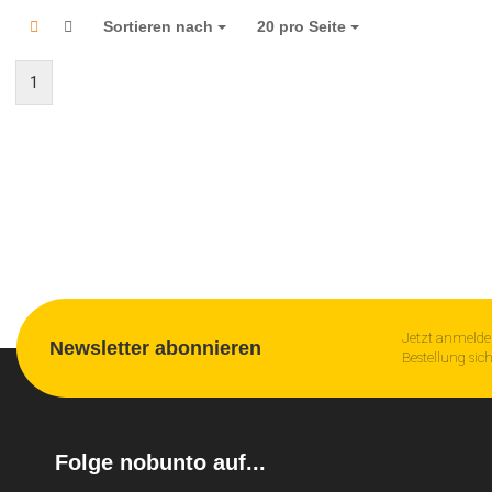
Sortieren nach
Sortieren nach
20 pro Seite
pro Seite
1
Jetzt anmelde
Newsletter abonnieren
Bestellung sic
Folge nobunto auf...