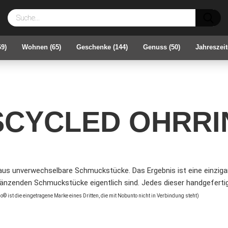
Su
69)
Wohnen (65)
Geschenke (144)
Genuss (50)
Jahreszeit
SCYCLED OHRRI
s unverwechselbare Schmuckstücke. Das Ergebnis ist eine einzigar
länzenden Schmuckstücke eigentlich sind. Jedes dieser handgefertigte
© ist die eingetragene Marke eines Dritten, die mit Nobunto nicht in Verbindung steht)