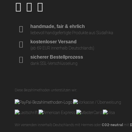
handmade, fair & ehrlich
liebevoll handgefertigte Produkte aus Südafrika
kostenloser Versand
(ab 69 EUR innerhalb Deutschlands)
sicherer Bestellprozess
dank SSL-Verschlüsselung
Diese Bezahlmethoden unterstützen wir:
Wir versenden innerhalb Deutschlands mit Hermes oder
CO2-neutral
mit