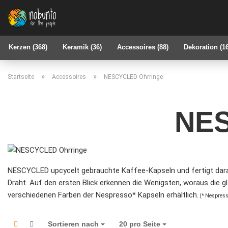
Kerzen (368)
Keramik (36)
Accessoires (88)
Dekoration (1
»
»
Startseite
Accessoires
NESCYCLED Ohrringe
NE
NESCYCLED upcycelt gebrauchte Kaffee-Kapseln und fertigt darau
Draht. Auf den ersten Blick erkennen die Wenigsten, woraus die g
verschiedenen Farben der Nespresso* Kapseln erhältlich.
(* Nespresso
Sortieren nach
Sortieren nach
20 pro Seite
pro Seite