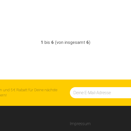
1
bis
6
(von insgesamt
6
)
n und 5 € Rabatt für Deine nächste
hern!
Impressum