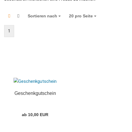
Sortieren nach
Sortieren nach
20 pro Seite
pro Seite
1
Geschenkgutschein
ab 10,00 EUR