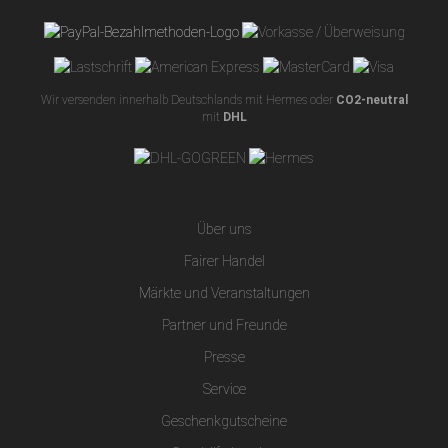
Wir versenden innerhalb Deutschlands mit Hermes oder
CO2-neutral
mit
DHL
Über uns
Fairer Handel
Märkte und Veranstaltungen
Partner und Freunde
Presse
Service
Geschenkgutscheine