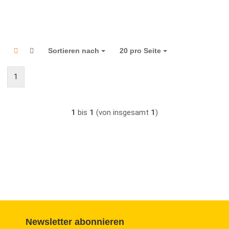
Sortieren nach
Sortieren nach
20 pro Seite
pro Seite
1
1
bis
1
(von insgesamt
1
)
Newsletter abonnieren