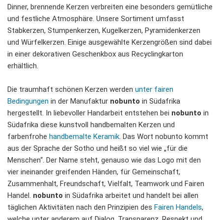
Dinner, brennende Kerzen verbreiten eine besonders gemütliche
und festliche Atmosphäre. Unsere Sortiment umfasst
Stabkerzen, Stumpenkerzen, Kugelkerzen, Pyramidenkerzen
und Würfelkerzen. Einige ausgewählte Kerzengrößen sind dabei
in einer dekorativen Geschenkbox aus Recyclingkarton
erhältlich.
Die traumhaft schönen Kerzen werden
unter fairen
Bedingungen
in der Manufaktur
nobunto
in Südafrika
hergestellt. In liebevoller Handarbeit entstehen bei
nobunto
in
Südafrika diese kunstvoll handbemalten Kerzen und
farbenfrohe
handbemalte Keramik
. Das Wort nobunto kommt
aus der Sprache der Sotho und heißt so viel wie „für die
Menschen“. Der Name steht, genauso wie das Logo mit den
vier ineinander greifenden Händen, für Gemeinschaft,
Zusammenhalt, Freundschaft, Vielfalt, Teamwork und Fairen
Handel.
nobunto
in Südafrika arbeitet und handelt bei allen
täglichen Aktivitäten nach den Prinzipien des
Fairen Handels
,
welche unter anderem auf Dialog, Transparenz, Respekt und