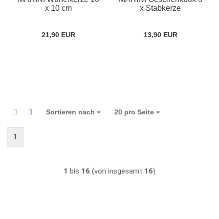
x 10 cm
x Stabkerze
21,90 EUR
13,90 EUR
Sortieren nach
Sortieren nach
20 pro Seite
pro Seite
1
1
bis
16
(von insgesamt
16
)