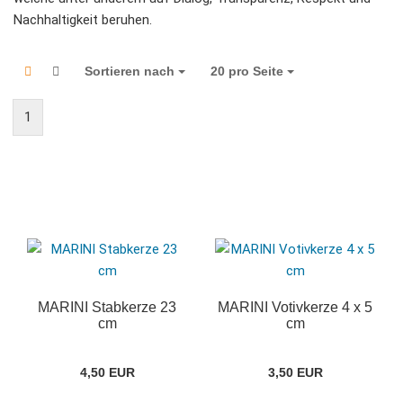
Nachhaltigkeit beruhen.
Sortieren nach
Sortieren nach
20 pro Seite
pro Seite
1
MARINI Stabkerze 23
MARINI Votivkerze 4 x 5
cm
cm
4,50 EUR
3,50 EUR