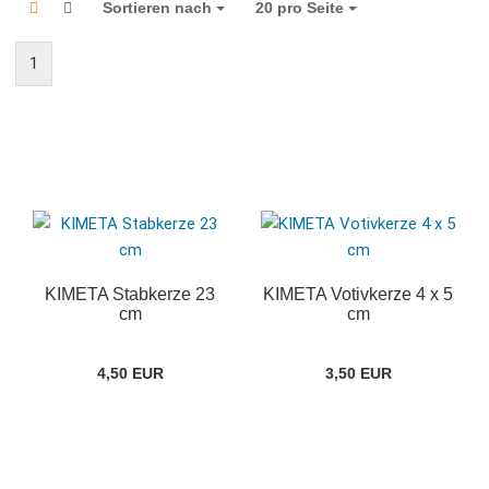
Sortieren nach
Sortieren nach
20 pro Seite
pro Seite
1
KIMETA Stabkerze 23
KIMETA Votivkerze 4 x 5
cm
cm
4,50 EUR
3,50 EUR