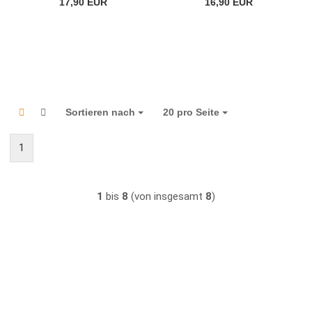
17,90 EUR
16,90 EUR
Sortieren nach
Sortieren nach
20 pro Seite
pro Seite
1
1
bis
8
(von insgesamt
8
)