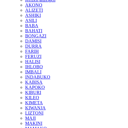
AKONO
ALIZETI
ASHIKI
ASILI
BABA
BAHATI
BONGAZI
DAMISI
DURRA
FARIH
FERUZI
HALISI
IHLOBO
IMBALI
INDABUKO
KABISA
KAPOKO
KIBURI
KILEO
KIMETA
KIWANJA
LIZTONI
MAJI
MAKINI