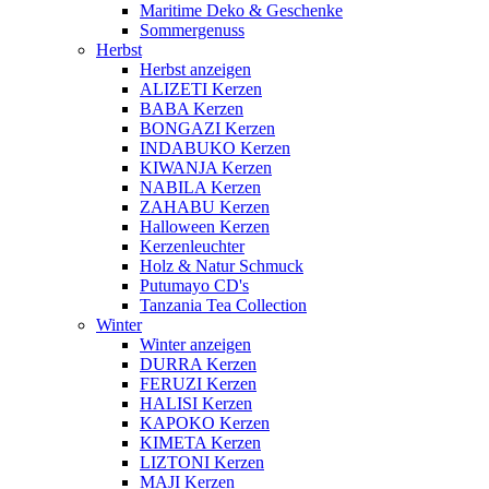
Maritime Deko & Geschenke
Sommergenuss
Herbst
Herbst anzeigen
ALIZETI Kerzen
BABA Kerzen
BONGAZI Kerzen
INDABUKO Kerzen
KIWANJA Kerzen
NABILA Kerzen
ZAHABU Kerzen
Halloween Kerzen
Kerzenleuchter
Holz & Natur Schmuck
Putumayo CD's
Tanzania Tea Collection
Winter
Winter anzeigen
DURRA Kerzen
FERUZI Kerzen
HALISI Kerzen
KAPOKO Kerzen
KIMETA Kerzen
LIZTONI Kerzen
MAJI Kerzen