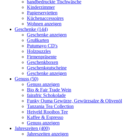
handbedruckte Tischwäsche
Kinderzimmer
Papierservietten
Küchenaccessoires
Wohnen anzeigen
Geschenke (144)
Geschenke anzeigen
Grußkarten
Putumayo CD's
Holzpuzzles
Firmenpräsente
Geschenkboxen
Geschenkgutscheine
Geschenke anzeigen
Genuss (50)
Genuss anzeigen
Bio & Fair Trade Wein
fairafric Schokolade
Funky Ouma Gewürze, Gewürzsalze & Olivenöl
Tanzania Tea Collection
Heiveld Rooibos Tee
Kaffee & Espresso
Genuss anzeigen
Jahreszeiten (400)
Jahreszeiten anzeigen