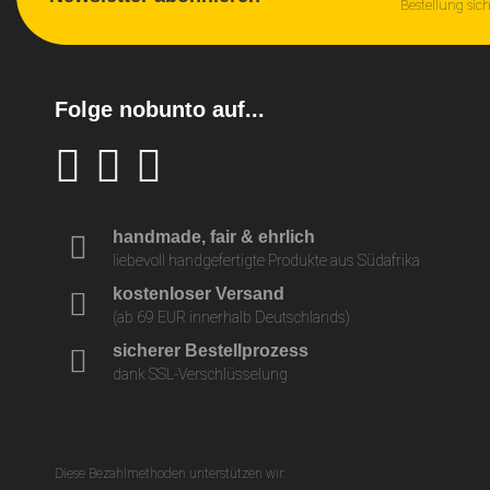
Bestellung sic
Folge nobunto auf...
handmade, fair & ehrlich
liebevoll handgefertigte Produkte aus Südafrika
kostenloser Versand
(ab 69 EUR innerhalb Deutschlands)
sicherer Bestellprozess
dank SSL-Verschlüsselung
Diese Bezahlmethoden unterstützen wir: