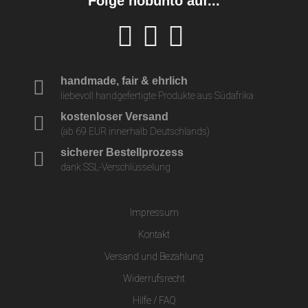
Folge nobunto auf...
handmade, fair & ehrlich
liebevoll handgefertigte Produkte aus Südafrika
kostenloser Versand
(ab 69 EUR innerhalb Deutschlands)
sicherer Bestellprozess
dank SSL-Verschlüsselung
Impressum
Kontakt
Versand und Bezahlung
Widerrufsrecht
Hilfe / FAQ