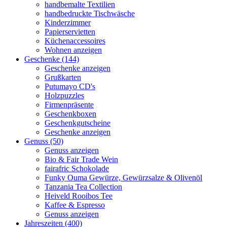
handbemalte Textilien
handbedruckte Tischwäsche
Kinderzimmer
Papierservietten
Küchenaccessoires
Wohnen anzeigen
Geschenke (144)
Geschenke anzeigen
Grußkarten
Putumayo CD's
Holzpuzzles
Firmenpräsente
Geschenkboxen
Geschenkgutscheine
Geschenke anzeigen
Genuss (50)
Genuss anzeigen
Bio & Fair Trade Wein
fairafric Schokolade
Funky Ouma Gewürze, Gewürzsalze & Olivenöl
Tanzania Tea Collection
Heiveld Rooibos Tee
Kaffee & Espresso
Genuss anzeigen
Jahreszeiten (400)