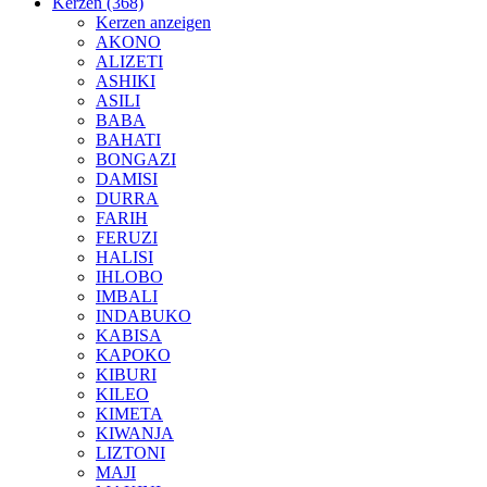
Kerzen (368)
Kerzen anzeigen
AKONO
ALIZETI
ASHIKI
ASILI
BABA
BAHATI
BONGAZI
DAMISI
DURRA
FARIH
FERUZI
HALISI
IHLOBO
IMBALI
INDABUKO
KABISA
KAPOKO
KIBURI
KILEO
KIMETA
KIWANJA
LIZTONI
MAJI