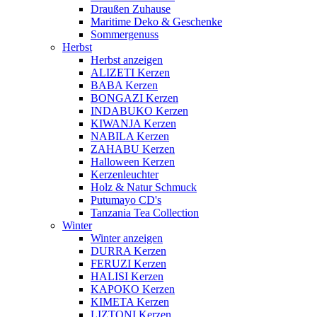
Draußen Zuhause
Maritime Deko & Geschenke
Sommergenuss
Herbst
Herbst anzeigen
ALIZETI Kerzen
BABA Kerzen
BONGAZI Kerzen
INDABUKO Kerzen
KIWANJA Kerzen
NABILA Kerzen
ZAHABU Kerzen
Halloween Kerzen
Kerzenleuchter
Holz & Natur Schmuck
Putumayo CD's
Tanzania Tea Collection
Winter
Winter anzeigen
DURRA Kerzen
FERUZI Kerzen
HALISI Kerzen
KAPOKO Kerzen
KIMETA Kerzen
LIZTONI Kerzen