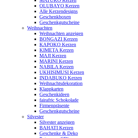
MATUKO Kerzen
OLUBAYO Kerzen
Alle Kerzendesigns
Geschenkboxen
Geschenkgutscheine
Weihnachten
Weihnachten anzeigen
BONGAZI Kerzen
KAPOKO Kerzen
KIMETA Kerzen
MAJI Kerzen
MARINI Kerzen
NABILA Kerzen
UKHISIMUSI Kerzen
INDABUKO Kerzen
Weihnachtsdekoration
Klappkarten
Geschenkideen
fairafric Schokolade
Firmenpräsente
Geschenkgutscheine
Silvester
Silvester anzeigen
BAHATI Kerzen
Geschenke & Deko