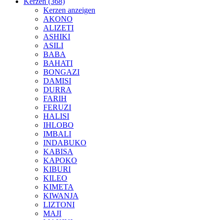
Kerzen (368)
Kerzen anzeigen
AKONO
ALIZETI
ASHIKI
ASILI
BABA
BAHATI
BONGAZI
DAMISI
DURRA
FARIH
FERUZI
HALISI
IHLOBO
IMBALI
INDABUKO
KABISA
KAPOKO
KIBURI
KILEO
KIMETA
KIWANJA
LIZTONI
MAJI