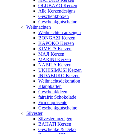
MATUKO Kerzen
OLUBAYO Kerzen
Alle Kerzendesigns
Geschenkboxen
Geschenkgutscheine
Weihnachten
Weihnachten anzeigen
BONGAZI Kerzen
KAPOKO Kerzen
KIMETA Kerzen
MAJI Kerzen
MARINI Kerzen
NABILA Kerzen
UKHISIMUSI Kerzen
INDABUKO Kerzen
Weihnachtsdekoration
Klappkarten
Geschenkideen
fairafric Schokolade
Firmenpräsente
Geschenkgutscheine
Silvester
Silvester anzeigen
BAHATI Kerzen
Geschenke & Deko