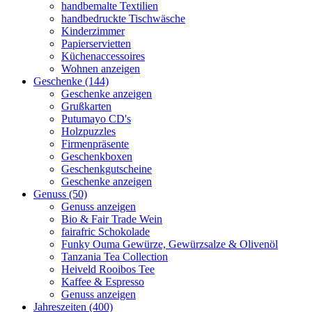
handbemalte Textilien
handbedruckte Tischwäsche
Kinderzimmer
Papierservietten
Küchenaccessoires
Wohnen anzeigen
Geschenke (144)
Geschenke anzeigen
Grußkarten
Putumayo CD's
Holzpuzzles
Firmenpräsente
Geschenkboxen
Geschenkgutscheine
Geschenke anzeigen
Genuss (50)
Genuss anzeigen
Bio & Fair Trade Wein
fairafric Schokolade
Funky Ouma Gewürze, Gewürzsalze & Olivenöl
Tanzania Tea Collection
Heiveld Rooibos Tee
Kaffee & Espresso
Genuss anzeigen
Jahreszeiten (400)