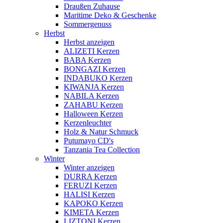
Draußen Zuhause
Maritime Deko & Geschenke
Sommergenuss
Herbst
Herbst anzeigen
ALIZETI Kerzen
BABA Kerzen
BONGAZI Kerzen
INDABUKO Kerzen
KIWANJA Kerzen
NABILA Kerzen
ZAHABU Kerzen
Halloween Kerzen
Kerzenleuchter
Holz & Natur Schmuck
Putumayo CD's
Tanzania Tea Collection
Winter
Winter anzeigen
DURRA Kerzen
FERUZI Kerzen
HALISI Kerzen
KAPOKO Kerzen
KIMETA Kerzen
LIZTONI Kerzen