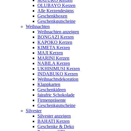
MATUKO Kerzen
OLUBAYO Kerzen
Alle Kerzendesigns
Geschenkboxen
Geschenkgutscheine
Weihnachten
Weihnachten anzeigen
BONGAZI Kerzen
KAPOKO Kerzen
KIMETA Kerzen
MAJI Kerzen
MARINI Kerzen
NABILA Kerzen
UKHISIMUSI Kerzen
INDABUKO Kerzen
Weihnachtsdekoration
Klappkarten
Geschenkideen
fairafric Schokolade
Firmenpräsente
Geschenkgutscheine
Silvester
Silvester anzeigen
BAHATI Kerzen
Geschenke & Deko