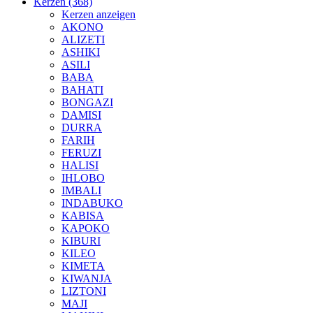
Kerzen (368)
Kerzen anzeigen
AKONO
ALIZETI
ASHIKI
ASILI
BABA
BAHATI
BONGAZI
DAMISI
DURRA
FARIH
FERUZI
HALISI
IHLOBO
IMBALI
INDABUKO
KABISA
KAPOKO
KIBURI
KILEO
KIMETA
KIWANJA
LIZTONI
MAJI