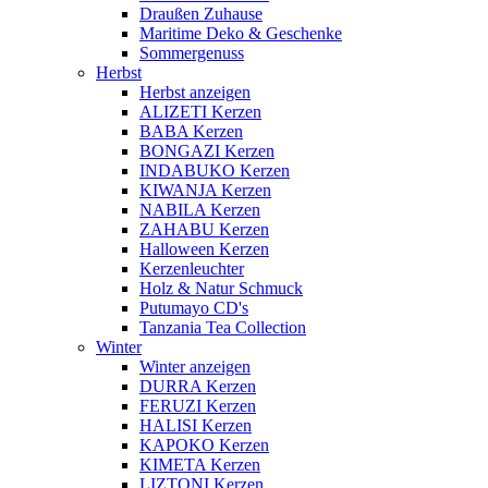
Draußen Zuhause
Maritime Deko & Geschenke
Sommergenuss
Herbst
Herbst anzeigen
ALIZETI Kerzen
BABA Kerzen
BONGAZI Kerzen
INDABUKO Kerzen
KIWANJA Kerzen
NABILA Kerzen
ZAHABU Kerzen
Halloween Kerzen
Kerzenleuchter
Holz & Natur Schmuck
Putumayo CD's
Tanzania Tea Collection
Winter
Winter anzeigen
DURRA Kerzen
FERUZI Kerzen
HALISI Kerzen
KAPOKO Kerzen
KIMETA Kerzen
LIZTONI Kerzen