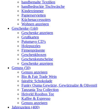
handbemalte Textilien
handbedruckte Tischwäsche
Kinderzimmer
Papierservietten
Küchenaccessoires
Wohnen anzeigen
Geschenke (144)
Geschenke anzeigen
Grußkarten
Putumayo CD's
Holzpuzzles
Firmenpräsente
Geschenkboxen
Geschenkgutscheine
Geschenke anzeigen
Genuss (50)
Genuss anzeigen
Bio & Fair Trade Wein
fairafric Schokolade
Funky Ouma Gewürze, Gewürzsalze & Olivenöl
Tanzania Tea Collection
Heiveld Rooibos Tee
Kaffee & Espresso
Genuss anzeigen
Jahreszeiten (400)