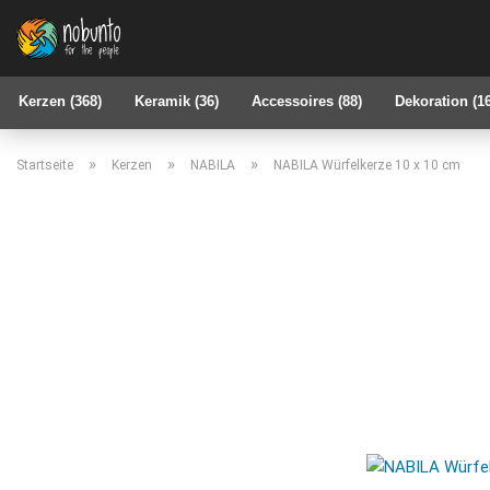
Kerzen (368)
Keramik (36)
Accessoires (88)
Dekoration (1
»
»
»
Startseite
Kerzen
NABILA
NABILA Würfelkerze 10 x 10 cm