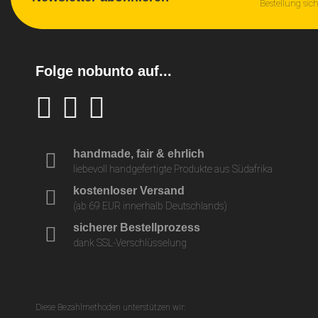
Bestellung sic
Folge nobunto auf...
handmade, fair & ehrlich
liebevoll handgefertigte Produkte aus Südafrika
kostenloser Versand
(ab 69 EUR innerhalb Deutschlands)
sicherer Bestellprozess
dank SSL-Verschlüsselung
Diese Bezahlmethoden unterstützen wir: