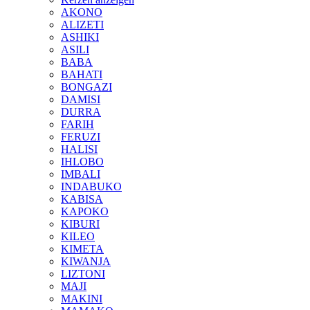
AKONO
ALIZETI
ASHIKI
ASILI
BABA
BAHATI
BONGAZI
DAMISI
DURRA
FARIH
FERUZI
HALISI
IHLOBO
IMBALI
INDABUKO
KABISA
KAPOKO
KIBURI
KILEO
KIMETA
KIWANJA
LIZTONI
MAJI
MAKINI