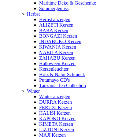
Maritime Deko & Geschenke
Sommergenuss
Herbst
Herbst anzeigen
ALIZETI Kerzen
BABA Kerzen
BONGAZI Kerzen
INDABUKO Kerzen
KIWANJA Kerzen
NABILA Kerzen
ZAHABU Kerzen
Halloween Kerzen
Kerzenleuchter
Holz & Natur Schmuck
Putumayo CD's
Tanzania Tea Collection
Winter
Winter anzeigen
DURRA Kerzen
FERUZI Kerzen
HALISI Kerzen
KAPOKO Kerzen
KIMETA Kerzen
LIZTONI Kerzen
MAJI Kerzen