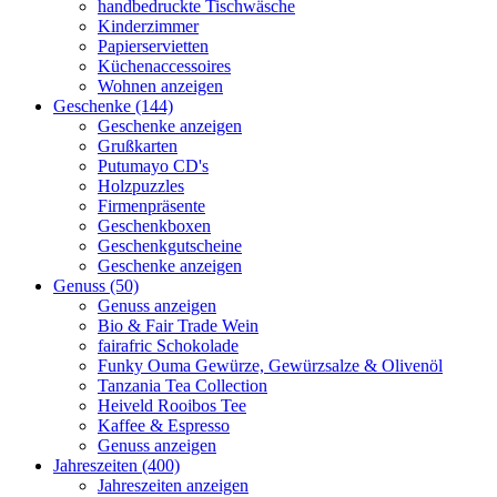
handbedruckte Tischwäsche
Kinderzimmer
Papierservietten
Küchenaccessoires
Wohnen anzeigen
Geschenke (144)
Geschenke anzeigen
Grußkarten
Putumayo CD's
Holzpuzzles
Firmenpräsente
Geschenkboxen
Geschenkgutscheine
Geschenke anzeigen
Genuss (50)
Genuss anzeigen
Bio & Fair Trade Wein
fairafric Schokolade
Funky Ouma Gewürze, Gewürzsalze & Olivenöl
Tanzania Tea Collection
Heiveld Rooibos Tee
Kaffee & Espresso
Genuss anzeigen
Jahreszeiten (400)
Jahreszeiten anzeigen