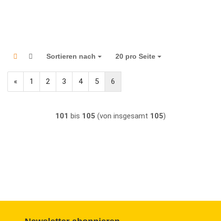
Sortieren nach
Sortieren nach
20 pro Seite
pro Seite
«
1
2
3
4
5
6
101
bis
105
(von insgesamt
105
)