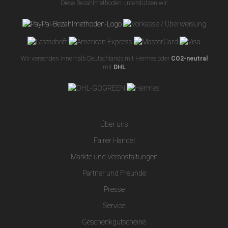
Diese Bezahlmethoden unterstützen wir:
Wir versenden innerhalb Deutschlands mit Hermes oder
CO2-neutral
mit
DHL
Über uns
Fairer Handel
Märkte und Veranstaltungen
Partner und Freunde
Presse
Service
Geschenkgutscheine