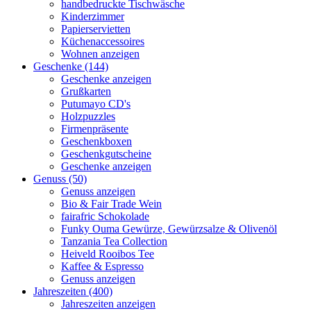
handbedruckte Tischwäsche
Kinderzimmer
Papierservietten
Küchenaccessoires
Wohnen anzeigen
Geschenke (144)
Geschenke anzeigen
Grußkarten
Putumayo CD's
Holzpuzzles
Firmenpräsente
Geschenkboxen
Geschenkgutscheine
Geschenke anzeigen
Genuss (50)
Genuss anzeigen
Bio & Fair Trade Wein
fairafric Schokolade
Funky Ouma Gewürze, Gewürzsalze & Olivenöl
Tanzania Tea Collection
Heiveld Rooibos Tee
Kaffee & Espresso
Genuss anzeigen
Jahreszeiten (400)
Jahreszeiten anzeigen