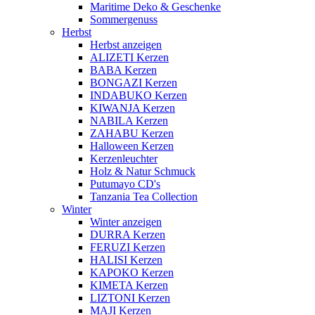
Maritime Deko & Geschenke
Sommergenuss
Herbst
Herbst anzeigen
ALIZETI Kerzen
BABA Kerzen
BONGAZI Kerzen
INDABUKO Kerzen
KIWANJA Kerzen
NABILA Kerzen
ZAHABU Kerzen
Halloween Kerzen
Kerzenleuchter
Holz & Natur Schmuck
Putumayo CD's
Tanzania Tea Collection
Winter
Winter anzeigen
DURRA Kerzen
FERUZI Kerzen
HALISI Kerzen
KAPOKO Kerzen
KIMETA Kerzen
LIZTONI Kerzen
MAJI Kerzen