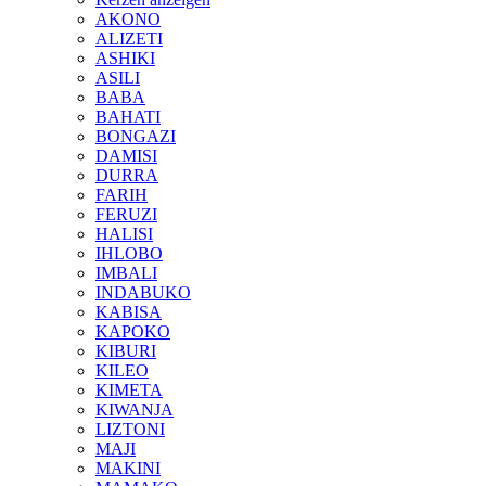
AKONO
ALIZETI
ASHIKI
ASILI
BABA
BAHATI
BONGAZI
DAMISI
DURRA
FARIH
FERUZI
HALISI
IHLOBO
IMBALI
INDABUKO
KABISA
KAPOKO
KIBURI
KILEO
KIMETA
KIWANJA
LIZTONI
MAJI
MAKINI